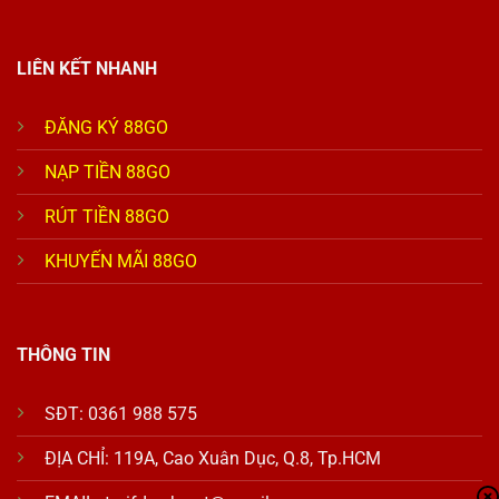
LIÊN KẾT NHANH
ĐĂNG KÝ 88GO
NẠP TIỀN 88GO
RÚT TIỀN 88GO
KHUYẾN MÃI 88GO
THÔNG TIN
SĐT: 0361 988 575
ĐỊA CHỈ:
119A, Cao Xuân Dục, Q.8, Tp.HCM