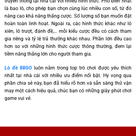
truyền thống tại nhà cái với nhiều hình thức. Phổ biến nhất
là bao lô, cho phép bạn chọn cùng lúc nhiều con số, từ đó
nâng cao khả năng thắng cược. Số lượng số bạn muốn đặt
hoàn toàn linh hoạt. Ngoài ra, các hình thức khác như lô
xiên, lô trượt, đánh đề,… mỗi kiểu cược đều có cách tham
gia riêng và tỷ lệ trả thưởng khác nhau. Phần lớn đều cao
hơn so với những hình thức cược thông thường, đem lại
tiềm năng thắng lớn cho người tham gia.
Lô đề 88GO
luôn nằm trong top trò chơi được yêu thích
nhất tại nhà cái với nhiều ưu điểm nổi bật. Hy vọng qua
phần chia sẻ này, bạn đã hiểu rõ hơn và sẵn sàng thử vận
may một cách hiệu quả, chúc bạn có những giây phút chơi
game vui vẻ.