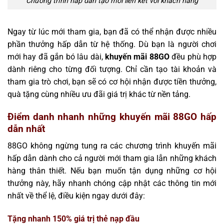
Chương trình hấp dẫn tạo mối liên kết với khách hàng
Ngay từ lúc mới tham gia, bạn đã có thể nhận được nhiều
phần thưởng hấp dẫn từ hệ thống. Dù bạn là người chơi
mới hay đã gắn bó lâu dài,
khuyến mãi 88GO
đều phù hợp
dành riêng cho từng đối tượng. Chỉ cần tạo tài khoản và
tham gia trò chơi, bạn sẽ có cơ hội nhận được tiền thưởng,
quà tặng cùng nhiều ưu đãi giá trị khác từ nền tảng.
Điểm danh nhanh những khuyến mãi 88GO hấp
dẫn nhất
88GO không ngừng tung ra các chương trình khuyến mãi
hấp dẫn dành cho cả người mới tham gia lẫn những khách
hàng thân thiết. Nếu bạn muốn tận dụng những cơ hội
thưởng này, hãy nhanh chóng cập nhật các thông tin mới
nhất về thể lệ, điều kiện ngay dưới đây:
Tặng nhanh 150% giá trị thẻ nạp đầu