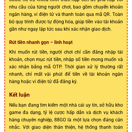
nhu cầu của từng người chơi, bao gồm chuyển khoản
ngân hàng, ví điện tử và thanh toán qua mã QR. Toàn
bộ quy trình được tự động hóa, giúp tiền vào tài khoản
gần như ngay lập tức sau khi xác nhận giao dịch.
Rút tiền nhanh gọn – linh hoạt
Khi muốn rút tiền, người chơi chỉ cần đăng nhập tài
khoản, chọn mục rút tiền, nhập số tiền mong muốn và
xác nhận bằng mã OTP. Thời gian xử lý thường rất
nhanh, chỉ mất vài phút để tiền về tài khoản ngân
hàng hoặc ví điện tử đã đăng ký.
Kết luận
Nếu bạn đang tìm kiếm một nhà cái uy tín, sở hữu kho
game đa dạng, tỷ lệ cược hấp dẫn và dịch vụ khách
hàng chuyên nghiệp, 88GO là một lựa chọn đáng cân
nhắc. Với giao diện thân thiện, hệ thống thanh toán