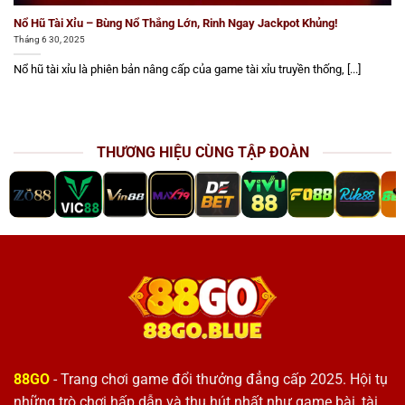
Nổ Hũ Tài Xỉu – Bùng Nổ Thắng Lớn, Rinh Ngay Jackpot Khủng!
Tháng 6 30, 2025
Nổ hũ tài xỉu là phiên bản nâng cấp của game tài xỉu truyền thống, [...]
THƯƠNG HIỆU CÙNG TẬP ĐOÀN
88GO
- Trang chơi game đổi thưởng đẳng cấp 2025. Hội tụ
những trò chơi hấp dẫn và thu hút nhất như game bài, tài