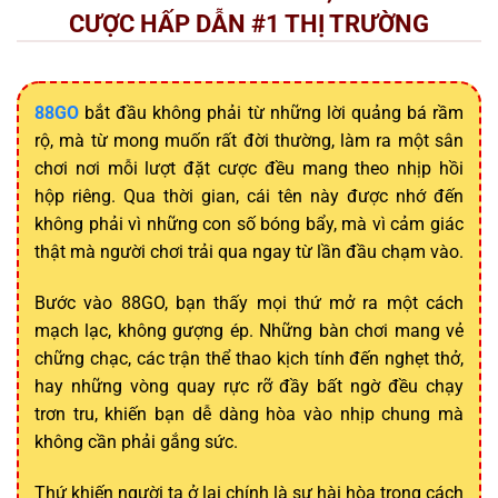
CƯỢC HẤP DẪN #1 THỊ TRƯỜNG
88GO
bắt đầu không phải từ những lời quảng bá rầm
rộ, mà từ mong muốn rất đời thường, làm ra một sân
chơi nơi mỗi lượt đặt cược đều mang theo nhịp hồi
hộp riêng. Qua thời gian, cái tên này được nhớ đến
không phải vì những con số bóng bẩy, mà vì cảm giác
thật mà người chơi trải qua ngay từ lần đầu chạm vào.
Bước vào 88GO, bạn thấy mọi thứ mở ra một cách
mạch lạc, không gượng ép. Những bàn chơi mang vẻ
chững chạc, các trận thể thao kịch tính đến nghẹt thở,
hay những vòng quay rực rỡ đầy bất ngờ đều chạy
trơn tru, khiến bạn dễ dàng hòa vào nhịp chung mà
không cần phải gắng sức.
Thứ khiến người ta ở lại chính là sự hài hòa trong cách